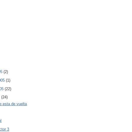
05
(2)
2005
(1)
005
(22)
5
(24)
e esta de vuelta
l
ctor 3