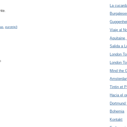
La cucard
nte.
Burgalese
Guggenhe
las
,
eurotrip3
Viaje al N
Aquitaine,
Salida a 
London Tou
o
London Tou
Mind the 
Amsterdam
Tintin et P
Hacia el o
Dortmund 
Bohemia
Kontakt