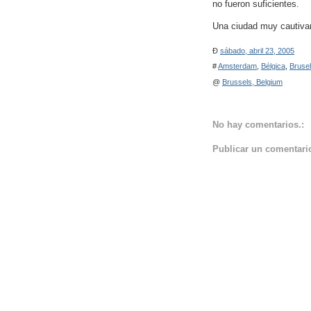
no fueron suficientes.
Una ciudad muy cautiva
Ð
sábado, abril 23, 2005
#
Amsterdam
,
Bélgica
,
Bruse
@
Brussels, Belgium
No hay comentarios.:
Publicar un comentari