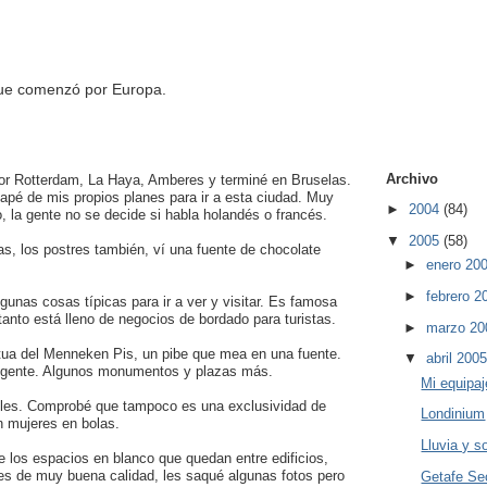
que comenzó por Europa.
Archivo
or Rotterdam, La Haya, Amberes y terminé en Bruselas.
pé de mis propios planes para ir a esta ciudad. Muy
►
2004
(84)
no, la gente no se decide si habla holandés o francés.
▼
2005
(58)
as, los postres también, ví una fuente de chocolate
►
enero 20
►
febrero 
lgunas cosas típicas para ir a ver y visitar. Es famosa
 tanto está lleno de negocios de bordado para turistas.
►
marzo 2
tua del Menneken Pis, un pibe que mea en una fuente.
▼
abril 200
gente. Algunos monumentos y plazas más.
Mi equipaj
calles. Comprobé que tampoco es una exclusividad de
Londinium
n mujeres en bolas.
Lluvia y so
e los espacios en blanco que quedan entre edificios,
tes de muy buena calidad, les saqué algunas fotos pero
Getafe Se