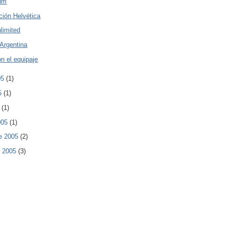
ium
ción Helvética
nlimited
 Argentina
n el equipaje
05
(1)
05
(1)
5
(1)
005
(1)
e 2005
(2)
e 2005
(3)