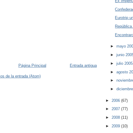
Ex Imper
Confedera
Eurotrip u
República
Encontraro
►
mayo 20
►
junio 20
►
julio 200
Página Principal
Entrada antigua
►
agosto 2
os de la entrada (Atom)
►
noviembr
►
diciembr
►
2006
(67)
►
2007
(77)
►
2008
(11)
►
2009
(10)