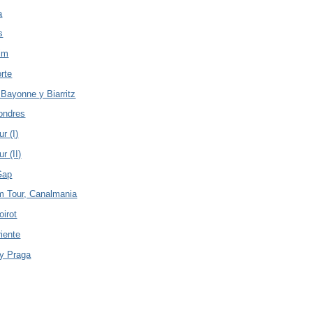
a
s
im
orte
 Bayonne y Biarritz
Londres
r (I)
r (II)
Gap
 Tour, Canalmania
oirot
riente
y Praga