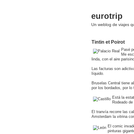
eurotrip
Un weblog de viajes 
Tintin et Poirot
Pasé p
Me esca
linda, con el aire parisi
Las facturas son adictiv
líquido.
Bruselas Central tiene a
por los bordados, por lo
Está la esta
Rodeado de 
El tranvía recorre las 
Amsterdam la vitrina co
El comic invad
pinturas gigan