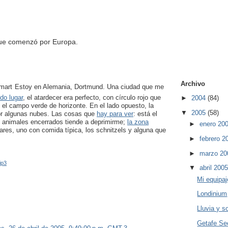
que comenzó por Europa.
Archivo
Estoy en Alemania, Dortmund. Una ciudad que me
ndo lugar
, el atardecer era perfecto, con círculo rojo que
►
2004
(84)
 el campo verde de horizonte. En el lado opuesto, la
▼
2005
(58)
or algunas nubes. Las cosas que
hay para ver
: está el
os animales encerrados tiende a deprimirme;
la zona
►
enero 20
ares, uno con comida típica, los schnitzels y alguna que
►
febrero 
►
marzo 2
ip3
▼
abril 200
Mi equipaj
Londinium
Lluvia y so
Getafe Se