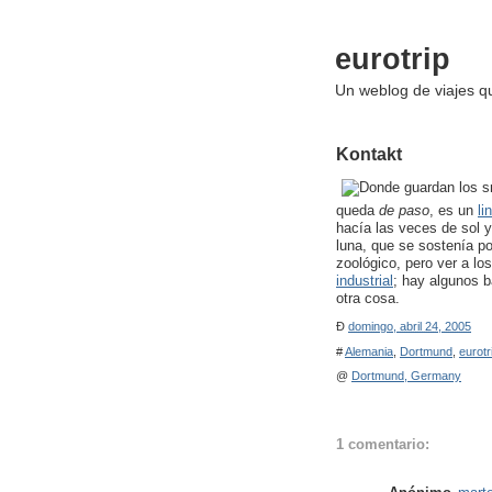
eurotrip
Un weblog de viajes 
Kontakt
queda
de paso
, es un
li
hacía las veces de sol y
luna, que se sostenía p
zoológico, pero ver a l
industrial
; hay algunos b
otra cosa.
Ð
domingo, abril 24, 2005
#
Alemania
,
Dortmund
,
eurotr
@
Dortmund, Germany
1 comentario: