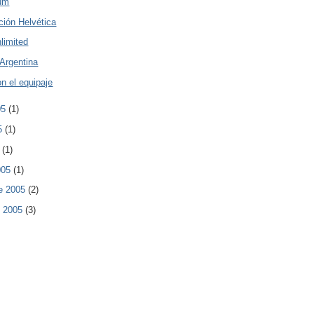
ium
ción Helvética
nlimited
 Argentina
n el equipaje
05
(1)
05
(1)
5
(1)
005
(1)
e 2005
(2)
e 2005
(3)