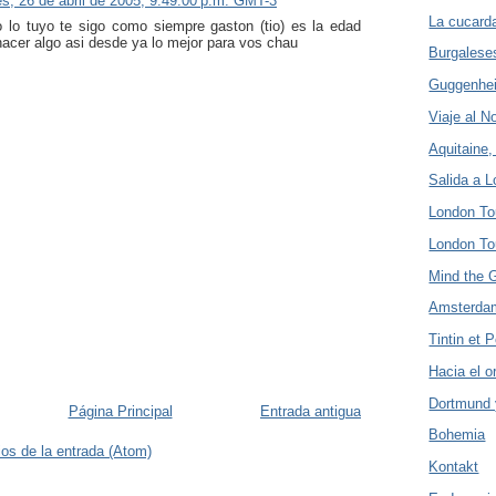
s, 26 de abril de 2005, 9:49:00 p.m. GMT-3
La cucard
 lo tuyo te sigo como siempre gaston (tio) es la edad
hacer algo asi desde ya lo mejor para vos chau
Burgalese
Guggenhe
Viaje al N
Aquitaine,
Salida a 
London Tou
London Tou
Mind the 
Amsterdam
Tintin et P
Hacia el o
Dortmund 
Página Principal
Entrada antigua
Bohemia
os de la entrada (Atom)
Kontakt