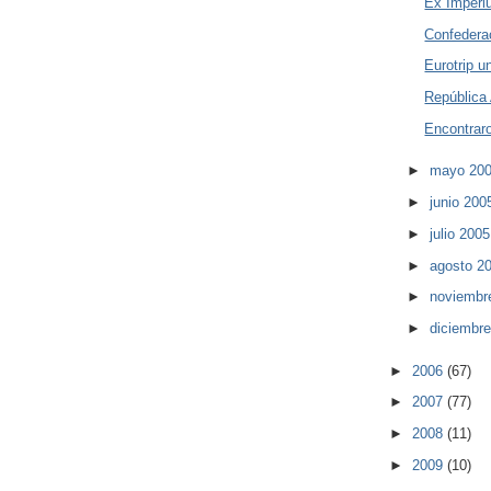
Ex Imper
Confedera
Eurotrip u
República
Encontraro
►
mayo 20
►
junio 20
►
julio 200
►
agosto 2
►
noviembr
►
diciembr
►
2006
(67)
►
2007
(77)
►
2008
(11)
►
2009
(10)