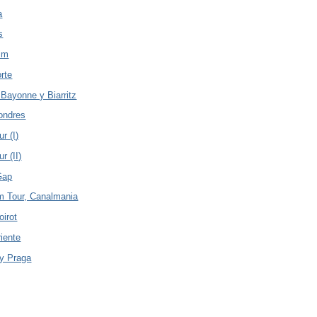
a
s
im
orte
 Bayonne y Biarritz
Londres
r (I)
r (II)
Gap
 Tour, Canalmania
oirot
riente
y Praga