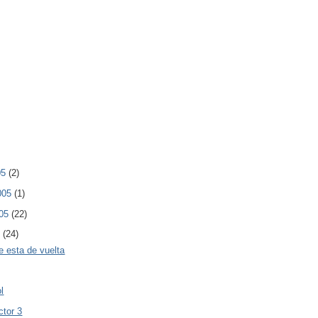
05
(2)
2005
(1)
005
(22)
5
(24)
e esta de vuelta
l
ctor 3