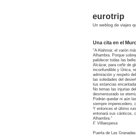
eurotrip
Un weblog de viajes 
Una cita en el Mur
A Alahmar, el varón má
Alhambra. Porque sobrep
palidecer todas las belle
Alcázar, para ceñir de gl
inconfundible y Única, 
admiración y respeto del
las soledades del desier
tus estancias encantada
No temas las injurias de
desmensurado se eterniz
Podrán quedar ni aún la
siempre imperecedero, c
Y entonces el último rui
entonará sus cánticos, c
Alhambra.
F. Villaespesa
Puerta de Las Granada