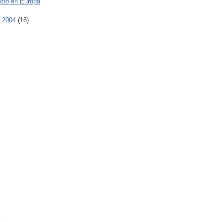
foto en Europa
e 2004
(16)
l