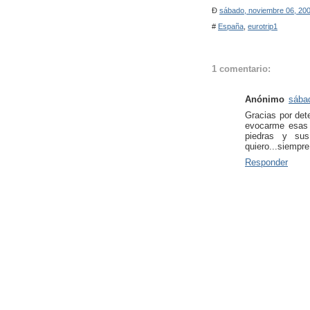
Ð
sábado, noviembre 06, 20
#
España
,
eurotrip1
1 comentario:
Anónimo
sába
Gracias por det
evocarme esas 
piedras y su
quiero...siempre
Responder