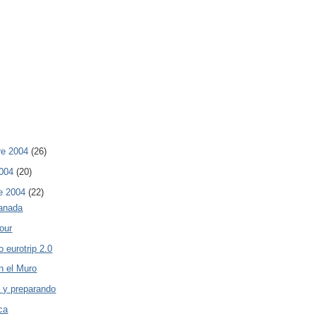
re 2004
(26)
2004
(20)
e 2004
(22)
ranada
our
 eurotrip 2.0
n el Muro
 y preparando
ca