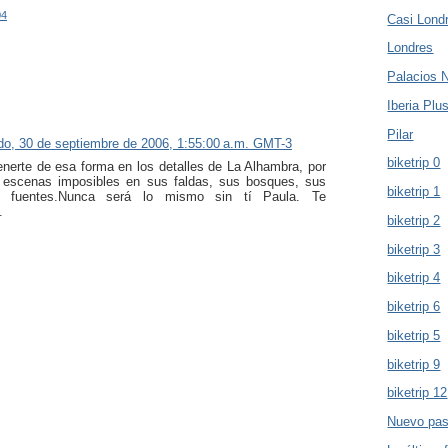
04
Casi Lond
Londres
Palacios 
Iberia Plu
Pilar
do, 30 de septiembre de 2006, 1:55:00 a.m. GMT-3
biketrip 0
enerte de esa forma en los detalles de La Alhambra, por
escenas imposibles en sus faldas, sus bosques, sus
biketrip 1
s fuentes.Nunca será lo mismo sin tí Paula. Te
.
biketrip 2
biketrip 3
biketrip 4
biketrip 6
biketrip 5
biketrip 9
biketrip 12
Nuevo pas