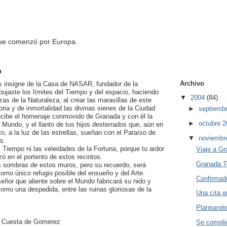
que comenzó por Europa.
o
Archivo
s insigne de la Casa de NASAR, fundador de la
ujaste los límites del Tiempo y del espacio, haciendo
▼
2004
(84)
zas de la Naturaleza, al crear las maravillas de este
oria y de inmortalidad las divinas sienes de la Ciudad
►
septiemb
recibe el homenaje conmovido de Granada y con él la
►
octubre 
 Mundo, y el llanto de tus hijos desterrados que, aún en
to, a la luz de las estrellas, sueñan con el Paraíso de
▼
noviembr
s.
l Tiempo ni las veleidades de la Fortuna, porque tu ardor
Viaje a G
ó en el portento de estos recintos.
Granada T
s sombras de estos muros, pero su recuerdo, será
omo único refugio posible del ensueño y del Arte.
Confirmado
señor que aliente sobre el Mundo fabricará su nido y
omo una despedida, entre las ruinas gloriosas de la
Una cita e
Planeando
s Cuesta de Gomerez
Se compli