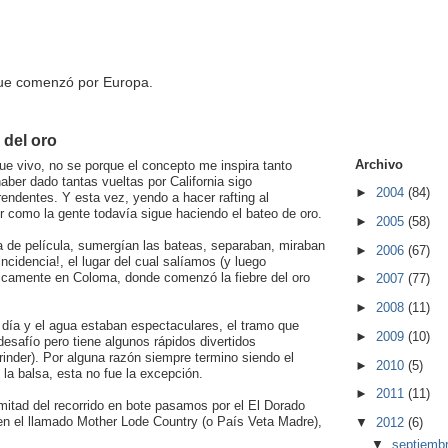
que comenzó por Europa.
e del oro
Archivo
ue vivo, no se porque el concepto me inspira tanto
aber dado tantas vueltas por California sigo
►
2004
(84)
endentes. Y esta vez, yendo a hacer rafting al
r como la gente todavía sigue haciendo el bateo de oro.
►
2005
(58)
a de película, sumergían las bateas, separaban, miraban
►
2006
(67)
ncidencia!, el lugar del cual salíamos (y luego
icamente en Coloma, donde comenzó la fiebre del oro
►
2007
(77)
►
2008
(11)
el día y el agua estaban espectaculares, el tramo que
►
2009
(10)
esafío pero tiene algunos rápidos divertidos
inder). Por alguna razón siempre termino siendo el
►
2010
(5)
 la balsa, esta no fue la excepción.
►
2011
(11)
 mitad del recorrido en bote pasamos por el El Dorado
en el llamado Mother Lode Country (o País Veta Madre),
▼
2012
(6)
▼
septiemb