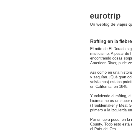
eurotrip
Un weblog de viajes 
Rafting en la fiebr
El mito de El Dorado sig
misticismo. A pesar de h
encontrando cosas sorpr
American River, pude ve
Así como en una histori
y seguían. ¡Qué gran coi
volvíamos) estaba práct
en California, en 1848.
Y volviendo al rafting, 
hicimos no es un super d
(Troublemaker y Meat Gr
primero a la izquierda en
Por si fuera poco, en la
County. Todo esto está 
el País del Oro.